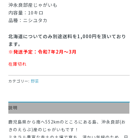
沖永良部産じゃがいも
内容量：10キロ
品種：ニシユタカ
北海道についてのみ別途送料を1,000円を頂いており
ます。
※発送予定：令和7年2月～3月
在庫切れ
カテゴリー:
野菜
説明
鹿児島県から南へ552kmのところにある島、沖永良部(お
きのえらぶ)産のじゃがいもです！
ミネラル豊富な赤土の土壌で育ち、温かい気候のため、日