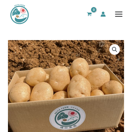
内
Main
容
Menu
を
ス
キ
ッ
プ